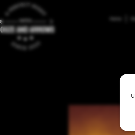
Home
S
U