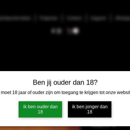
tandaardsmaken
Projecten
Contact
Support
Afhaalp
Ben jij ouder dan 18?
 moet 18 jaar of ouder zijn om toegang te krijgen tot onze websit
10X Trijpi
ik ben ouder dan
ik ben jonger dan
18
18
Prix
18,00 €