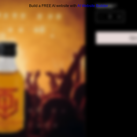
Quantité
*
Build a FREE AI website with
AI Website Builder
Ajo