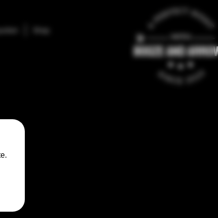
unten
Shop
e.
e