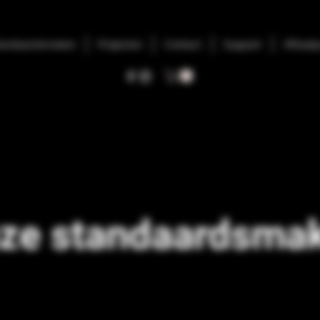
tandaardsmaken
Projecten
Contact
Support
Afhaalp
ze standaardsma