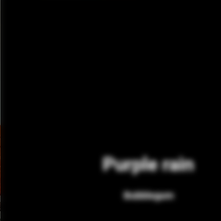
Purple rain
Bubblegum