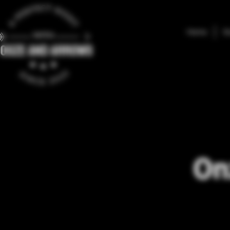
Home
S
On