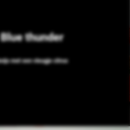
Blue thunder
nijs met een vleugje citrus