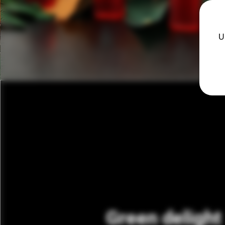
U
Green delight