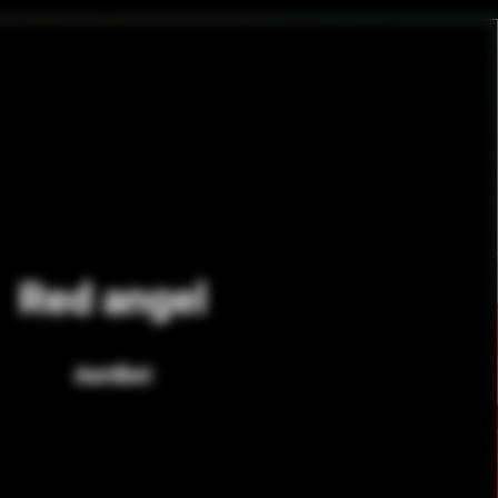
Red angel
Aardbei