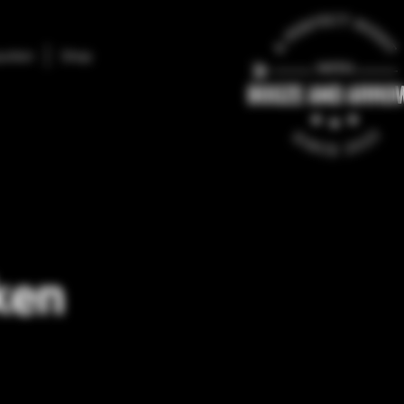
unten
Shop
ken