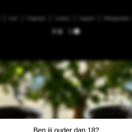
Over
Projecten
Contact
Support
Afhaalpunten
Ben jij ouder dan 18?