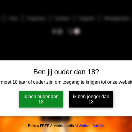
Over
Projecten
Contact
Support
Afhaalpunten
n Trijp - Trijpie
Ben jij ouder dan 18?
 moet 18 jaar of ouder zijn om toegang te krijgen tot onze websit
ik ben ouder dan
ik ben jonger dan
18
18
Build a FREE AI website with
AI Website Builder