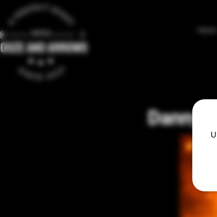
Home
Danny va
U