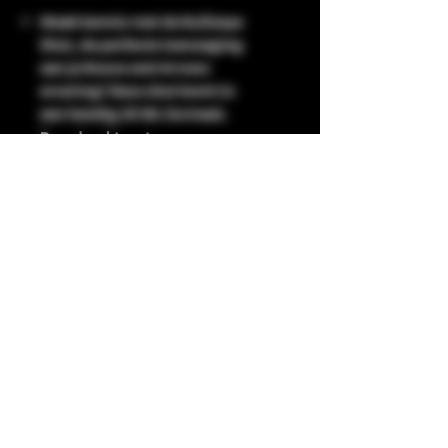
Maak kennis met de Bullseye
Shot, de perfecte toevoeging
aan je Booze and Arrows
ervaring! Deze shot komt in
een handig 20 ML formaat.
Doordrenkt met
aardbeiensmaak levert het een
zoete en fruitige smaak die je
smaakpapillen zeker zal
plezieren. Bovendien heeft het
een alcoholpercentage van
14,5%, waardoor je zeker terug
zult komen voor meer. Mis
deze heerlijke shot niet en
bestel hem vandaag nog.