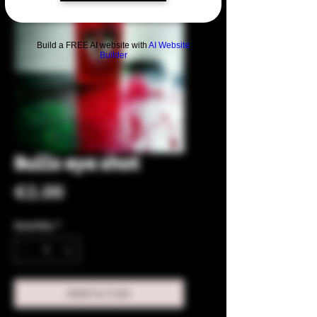
Build a FREE AI website with
AI Website
Builder
Bulls eye shot
Price
€2.00
Quantity
*
Add to Cart